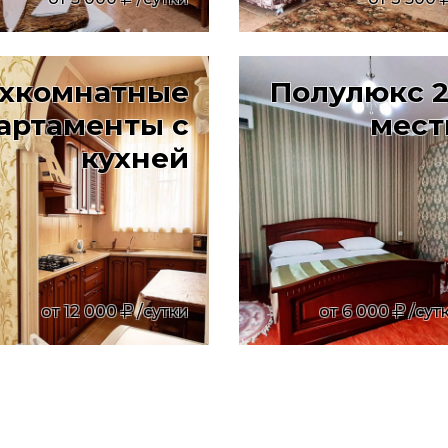
хкомнатные
Полулюкс 2
артаменты с
мес
кухней
от
12 000
/сутки
от
6 000
/сут