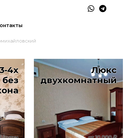
онтакты
вомихайловский
3-4х
Люкс
 без
двухкомнатный
кона
/сутки
от
10 000