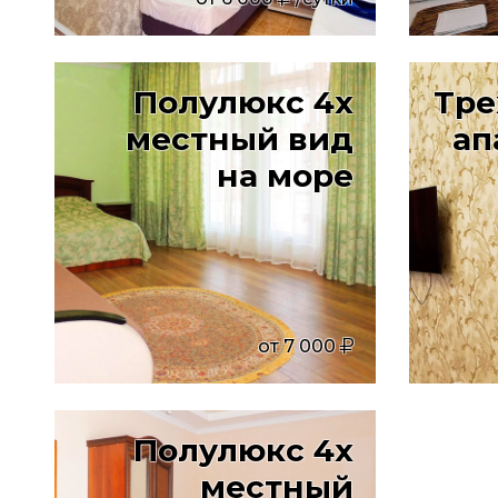
Полулюкс 4х
Тре
местный вид
ап
на море
от
7 000
Полулюкс 4х
местный