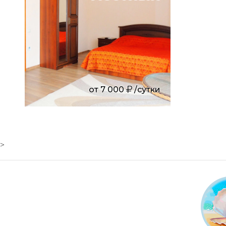
от
7 000
/сутки
>