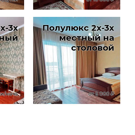
х-3х
Полулюкс 2х-3х
тный
местный на
столовой
ки/ночь
от
6 000