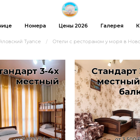
нице
Номера
Цены 2026
Галерея
К
йловский Туапсе
Отели с рестораном у моря в Но
тандарт 3-4х
Стандарт 
местный
местный
бал
от
5 000
/сутки
от
3 500