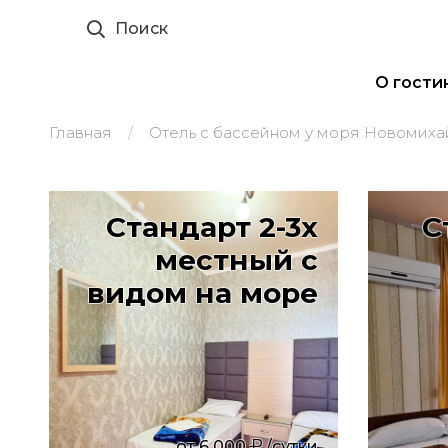
Поиск
О гости
Главная
Отель с бассейном у моря Новомиха
Стандарт 2-3х
С
местный с
видом на море
от
6 000
/сутки