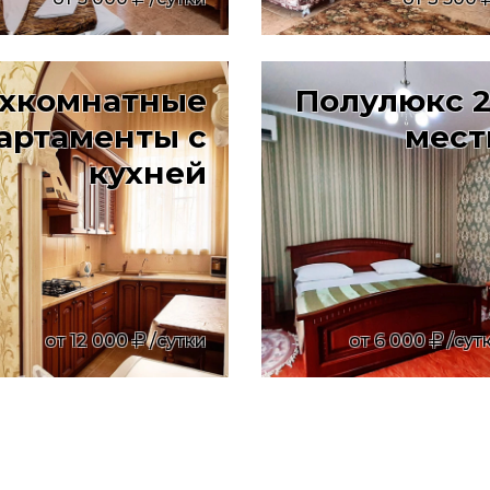
хкомнатные
Полулюкс 2
артаменты с
мес
кухней
от
12 000
/сутки
от
6 000
/сут