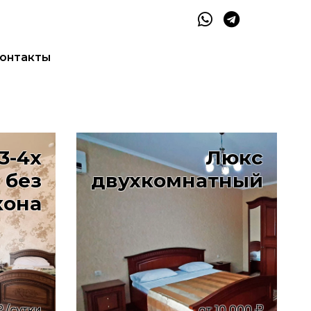
онтакты
3-4х
Люкс
 без
двухкомнатный
кона
/сутки
от
10 000