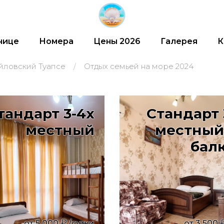
нице
Номера
Цены 2026
Галерея
К
йловский Туапсе
Отдых семьей на море 2024
тандарт 3-4х
Стандарт 
местный
местный
бал
от
5 000
/сутки
от
3 500