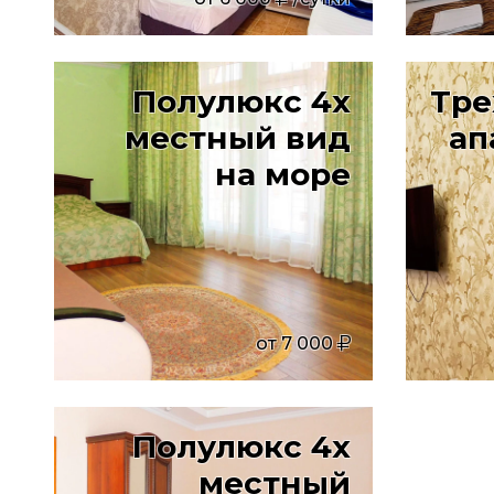
Полулюкс 4х
Тре
местный вид
ап
на море
от
7 000
Полулюкс 4х
местный