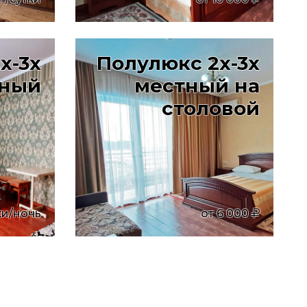
х-3х
Полулюкс 2х-3х
тный
местный на
столовой
ки/ночь
от
6 000