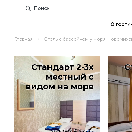
Поиск
О гости
Главная
Отель с бассейном у моря Новомиха
Стандарт 2-3х
С
местный с
видом на море
от
6 000
/сутки