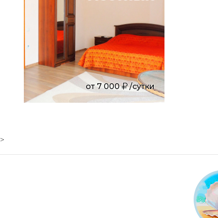
от
7 000
/сутки
>