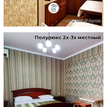
от
12 000
/сутки
Полулюкс 2х-3х местный