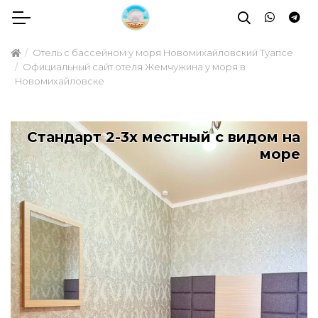
Отель с бассейном у моря Новомихайловский Туапсе
Официальный сайт отеля Жемчужина у моря в
Новомихайловске
Стандарт 2-3х местный с видом на
море