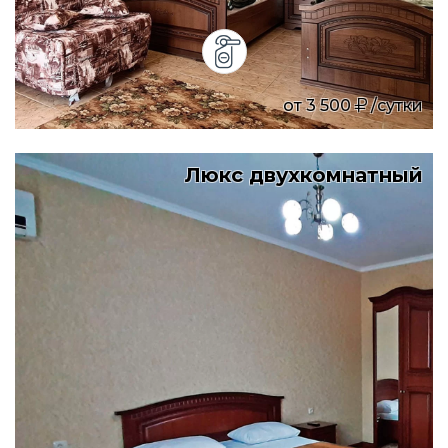
от
3 500
/сутки
Люкс двухкомнатный