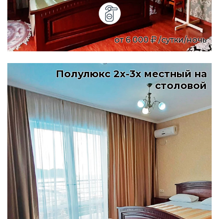
от
6 000
/сутки/ночь
Полулюкс 2х-3х местный на
столовой