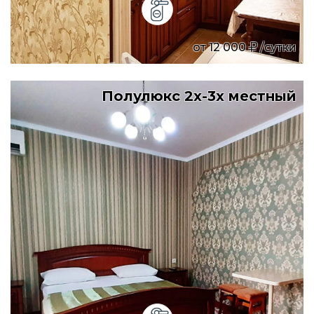
от
12 000
/сутки
Полулюкс 2х-3х местный