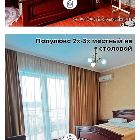
от
6 000
/сутки/ночь
Полулюкс 2х-3х местный на
столовой