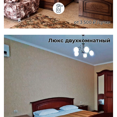
от
3 500
/сутки
Люкс двухкомнатный